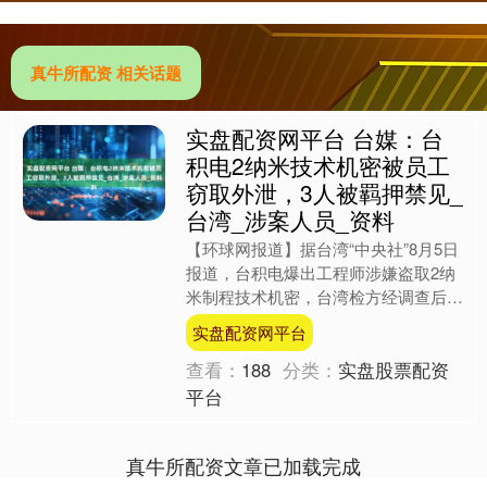
真牛所配资 相关话题
实盘配资网平台 台媒：台
积电2纳米技术机密被员工
窃取外泄，3人被羁押禁见_
台湾_涉案人员_资料
【环球网报道】据台湾“中央社”8月5日
报道，台积电爆出工程师涉嫌盗取2纳
米制程技术机密，台湾检方经调查后，
向法院申请羁押禁见3名涉案人员获
实盘配资网平台
准。由于台“科学及技术....
查看：
188
分类：
实盘股票配资
平台
真牛所配资文章已加载完成