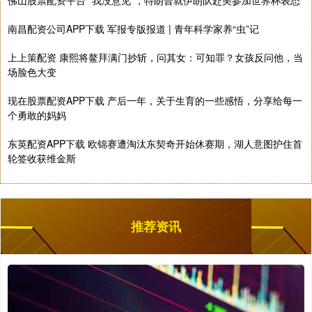
佛山股票配资平台 “我没意见”，特朗普就伊朗队赴美参加世界杯表态
南昌配资公司APP下载 军报专版报道 | 青年科学家养“虫”记
上上策配资 康熙将鳌拜满门抄斩，问其女：可知罪？女孩反问他，当
场脸色大变
现在股票配资APP下载 产后一年，关于生育的一些感悟，分享给每一
个勇敢的妈妈
东英配资APP下载 欧锦赛遭淘汰东契奇开始休赛期，湖人意图护住首
轮签收获维金斯
推荐资讯