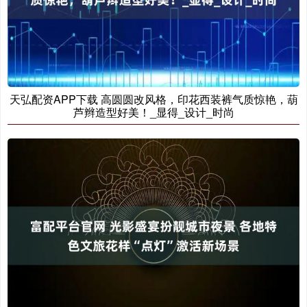
天弘配资APP下载 高圆圆改风格，印花西装裤气质惊艳，葫
芦辫造型好美！_显得_设计_时尚