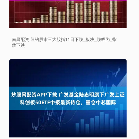
南昌配资 纽约股市三大股指11日下跌_板块_跌幅为_指
数下跌