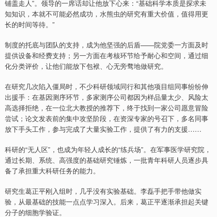
铺盖走人”。领导的一席话却让他放下心来：“基础科学本质是探求未
知知识，本就不可能必然成功，水熊虫的研究有重大价值，值得用更
长的时间等待。”
制度的托底与团队的支持，成为他坚强的后盾——院党委一方面及时
提供设备和经费支持；另一方面在考核环节给予耐心和空间，通过细
化分类评价，让他们能放下包袱、心无旁骛地做研究。
在研究几次陷入僵局时，不少科研领域同行和其他项目组同事纷纷伸
出援手：在基因测序环节，多家测序公司都因为样品量太少、风险太
高选择拒绝，在一位北大教授的推荐下，终于找到一家公司愿意冒险
尝试；论文发表前的集中攻坚阶段，在资深专家的号召下，多名同事
放下手头工作，参与完成了大量实验工作，提供了有力的支援……
科研的“无人区”，也成为年轻人成长的“练兵场”。在军事医学研究院，
通过长期、系统、高强度的基础研究锤炼，一批青年科研人员逐步具
备了承担重大科研任务的能力。
研究生葛正平刚入组时，几乎没有实验基础。李磊手把手带他做实
验，从最基础的技能一点点学习深入。后来，葛正平逐渐承担起关键
分子的细胞学验证。