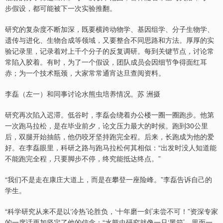
步假设，都可能被下一次实验推翻。
研究的复杂度不断加深，既要横跨动物学、基因组学、分子生物学、
遗传与进化、生物合成等领域，又要整合不同思路和方法。厚厚的实
验记录里，记录着对上千个分子的反复调研。每到关键节点，讨论常
常陷入胶着。有时，为了一个假设，团队成员会因细节争得面红耳
赤；为一个技术瓶颈，大家常常通宵达旦查阅资料。
李磊（左一）和同事讨论水熊虫培养情况。苏 洲摄
研究再次陷入迟滞。低谷时，李磊会绕着办公楼一圈一圈跑步。他第
一次跑马拉松，是在毕业前夕，论文压力最大的时候。跑到30公里
后，双腿开始抽筋，他仍咬牙坚持跑完全程。后来，长跑成为他的爱
好。在李磊眼里，科研之路与跑马拉松何其相似：“出发时没人知道能
不能跑完全程，只要脚步不停，终究能抵达终点。”
“我们不是走在康庄大道上，而是在攀登一座险峰。”李磊告诉自己的
学生。
“科学研究从来不是以‘冷热’论胜负，‘十年磨一剑’未尝不可！”资深专家
的一席话更加坚定了他的信念：“水熊虫研究就像一只‘黑箱’，里面一