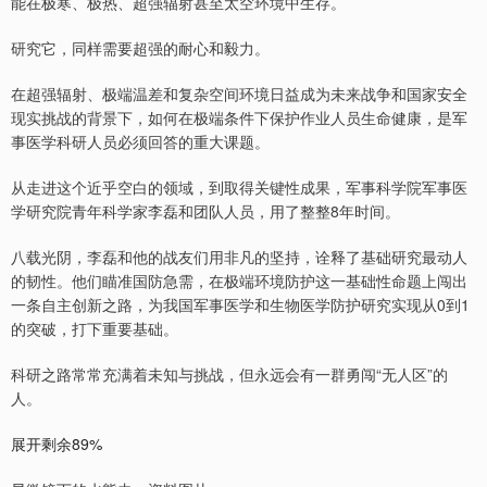
能在极寒、极热、超强辐射甚至太空环境中生存。
研究它，同样需要超强的耐心和毅力。
在超强辐射、极端温差和复杂空间环境日益成为未来战争和国家安全
现实挑战的背景下，如何在极端条件下保护作业人员生命健康，是军
事医学科研人员必须回答的重大课题。
从走进这个近乎空白的领域，到取得关键性成果，军事科学院军事医
学研究院青年科学家李磊和团队人员，用了整整8年时间。
八载光阴，李磊和他的战友们用非凡的坚持，诠释了基础研究最动人
的韧性。他们瞄准国防急需，在极端环境防护这一基础性命题上闯出
一条自主创新之路，为我国军事医学和生物医学防护研究实现从0到1
的突破，打下重要基础。
科研之路常常充满着未知与挑战，但永远会有一群勇闯“无人区”的
人。
展开剩余89%