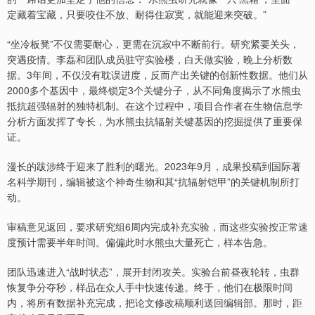
定藏着宝藏，只要咬住不放、耐得住寂寞，就能迎来突破。”
“坐冷板凳”不仅需要耐心，更需在沉寂中不断前行。研究紧要关头，
突遇疫情。李磊和团队成员驻守实验楼，白天做实验，晚上分析数
据。3年间，不仅没有耽误进度，反而产出关键的创新性数据。他们从
2000多个基因中，最终锁定3个关键分子，从不同角度揭示了水熊虫
抵抗超强辐射的独特机制。在这个过程中，项目合作者在生物信息学
分析方面发挥了专长，为水熊虫抗辐射关键基因的挖掘提供了重要保
证。
漫长的跋涉终于迎来了胜利的曙光。2023年9月，成果投稿到国际著
名科学期刊，编辑被这个神奇生物和其“抗辐射铠甲”的关键机制所打
动。
审稿意见返回，要求研究组6周内完成补充实验，而这些实验按正常速
度预计需要半年时间。偏偏此时水熊虫大量死亡，样本告急。
团队迅速进入“战时状态”，展开封闭攻关。实验台前昼夜轮转，虫群
恢复争分夺秒，样品在众人手中快速传递。终于，他们在极限时间
内，将所有数据补充完成，把论文修改稿顺利送回编辑部。那时，距