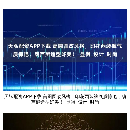
天弘配资APP下载 高圆圆改风格，印花西装裤气质惊艳，葫
芦辫造型好美！_显得_设计_时尚