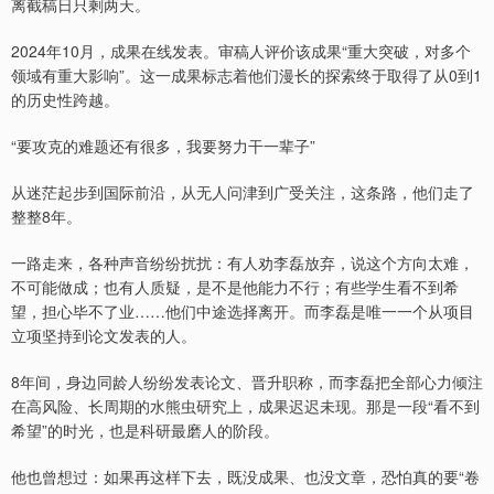
离截稿日只剩两天。
2024年10月，成果在线发表。审稿人评价该成果“重大突破，对多个
领域有重大影响”。这一成果标志着他们漫长的探索终于取得了从0到1
的历史性跨越。
“要攻克的难题还有很多，我要努力干一辈子”
从迷茫起步到国际前沿，从无人问津到广受关注，这条路，他们走了
整整8年。
一路走来，各种声音纷纷扰扰：有人劝李磊放弃，说这个方向太难，
不可能做成；也有人质疑，是不是他能力不行；有些学生看不到希
望，担心毕不了业……他们中途选择离开。而李磊是唯一一个从项目
立项坚持到论文发表的人。
8年间，身边同龄人纷纷发表论文、晋升职称，而李磊把全部心力倾注
在高风险、长周期的水熊虫研究上，成果迟迟未现。那是一段“看不到
希望”的时光，也是科研最磨人的阶段。
他也曾想过：如果再这样下去，既没成果、也没文章，恐怕真的要“卷