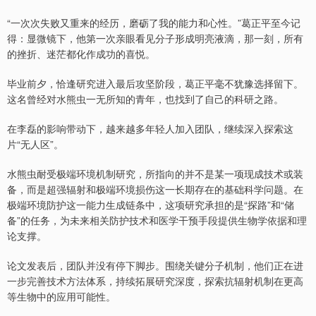
“一次次失败又重来的经历，磨砺了我的能力和心性。”葛正平至今记
得：显微镜下，他第一次亲眼看见分子形成明亮液滴，那一刻，所有
的挫折、迷茫都化作成功的喜悦。
毕业前夕，恰逢研究进入最后攻坚阶段，葛正平毫不犹豫选择留下。
这名曾经对水熊虫一无所知的青年，也找到了自己的科研之路。
在李磊的影响带动下，越来越多年轻人加入团队，继续深入探索这
片“无人区”。
水熊虫耐受极端环境机制研究，所指向的并不是某一项现成技术或装
备，而是超强辐射和极端环境损伤这一长期存在的基础科学问题。在
极端环境防护这一能力生成链条中，这项研究承担的是“探路”和“储
备”的任务，为未来相关防护技术和医学干预手段提供生物学依据和理
论支撑。
论文发表后，团队并没有停下脚步。围绕关键分子机制，他们正在进
一步完善技术方法体系，持续拓展研究深度，探索抗辐射机制在更高
等生物中的应用可能性。