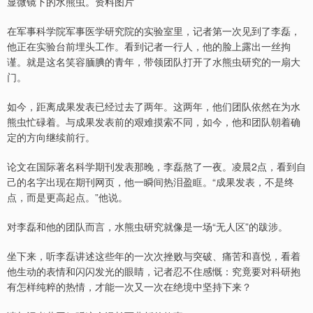
显微镜下的水熊虫。资料图片
在军事科学院军事医学研究院的实验室里，记者第一次见到了李磊，
他正在实验台前埋头工作。看到记者一行人，他的脸上露出一丝拘
谨。就是这名笑容腼腆的青年，带领团队打开了水熊虫研究的一扇大
门。
如今，距离成果发表已经过去了两年。这两年，他们团队依然在为水
熊虫忙碌着。与成果发表前的艰难摸索不同，如今，他和团队朝着确
定的方向继续前行。
论文在国际著名科学期刊发表那晚，李磊熬了一夜。凌晨2点，看到自
己的名字出现在期刊网页，他一瞬间热泪盈眶。“成果发表，不是终
点，而是更高起点。”他说。
对李磊和他的团队而言，水熊虫研究就像是一场“无人区”的跋涉。
坐下来，听李磊讲述这些年的一次次挫败与突破、痛苦和喜悦，看着
他生动的表情和闪闪发光的眼睛，记者忍不住感慨：究竟要对科研抱
有怎样纯粹的热情，才能一次又一次在绝境中坚持下来？