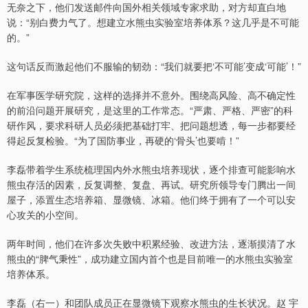
无奈之下，他们发送邮件向国外相关领域专家求助，对方却直白地
说：“别白费力气了。想建立水熊虫实验室培养体系？这几乎是不可能
的。”
这句话反而激起他们不服输的韧劲：“我们就要把‘不可能’变成‘可能’！”
在军事医学研究院，这样的选择并不意外。围绕高风险、高不确定性
的前沿问题开展研究，是这里的工作常态。“严肃、严格、严密”的科
研作风，要求科研人员必须把基础打牢、把问题想透，每一步都要经
得起反复检验。“为了国防事业，再硬的‘骨头’也要啃！”
李磊带着学生系统梳理国内外水熊虫培养现状，逐个排查可能影响水
熊虫存活的因素，反复调整、复盘、再试。研究所领导专门腾出一间
屋子，添置生态培养箱、显微镜、冰箱。他们终于拥有了一个可以安
心攻关的小空间。
两年时间，他们在许多次失败中积累经验、改进方法，逐渐摸清了水
熊虫的“脾气秉性”，成功建立国内首个也是目前唯一的水熊虫实验室
培养体系。
李磊（右一）和团队成员正在显微镜下观察水熊虫的生长状况。赵 宇