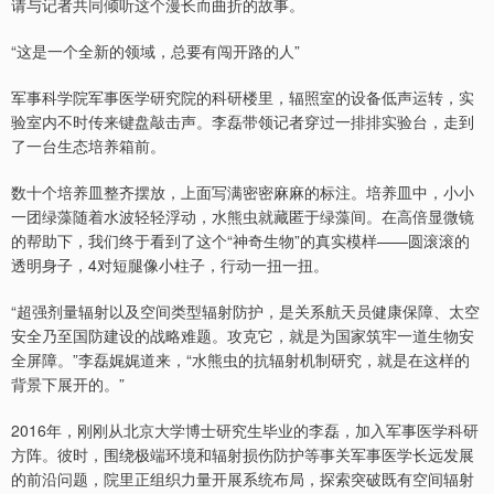
请与记者共同倾听这个漫长而曲折的故事。
“这是一个全新的领域，总要有闯开路的人”
军事科学院军事医学研究院的科研楼里，辐照室的设备低声运转，实
验室内不时传来键盘敲击声。李磊带领记者穿过一排排实验台，走到
了一台生态培养箱前。
数十个培养皿整齐摆放，上面写满密密麻麻的标注。培养皿中，小小
一团绿藻随着水波轻轻浮动，水熊虫就藏匿于绿藻间。在高倍显微镜
的帮助下，我们终于看到了这个“神奇生物”的真实模样——圆滚滚的
透明身子，4对短腿像小柱子，行动一扭一扭。
“超强剂量辐射以及空间类型辐射防护，是关系航天员健康保障、太空
安全乃至国防建设的战略难题。攻克它，就是为国家筑牢一道生物安
全屏障。”李磊娓娓道来，“水熊虫的抗辐射机制研究，就是在这样的
背景下展开的。”
2016年，刚刚从北京大学博士研究生毕业的李磊，加入军事医学科研
方阵。彼时，围绕极端环境和辐射损伤防护等事关军事医学长远发展
的前沿问题，院里正组织力量开展系统布局，探索突破既有空间辐射