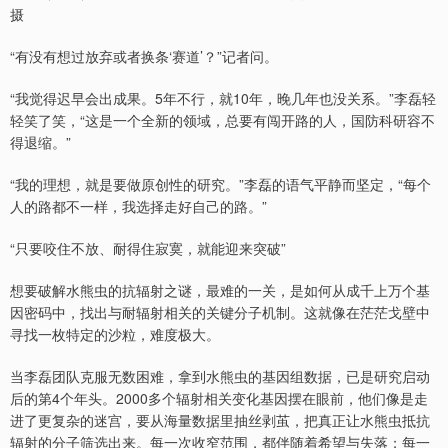
摄
“有没有想过放弃或者换条‘赛道’？”记者问。
“我觉得迟早会出成果。5年不行，就10年，晚几年也没关系。”李磊轻
轻笑了笑，“这是一个全新的领域，总要有闯开路的人，国防科研容不
得退缩。”
“我的理想，就是要做原创性的研究。”李磊的语气平静而坚定，“每个
人的路都不一样，我选择走好自己的路。”
“只要咬住不放、耐得住寂寞，就能迎来突破”
想要破解水熊虫的抗辐射之谜，最难的一关，是如何从成千上万个基
因密码中，找出与耐辐射相关的关键分子机制。这就像在茫茫戈壁中
寻找一枚特定的沙粒，难度极大。
当李磊团队克服无数困难，拿到水熊虫的基因组数据，已是研究启动
后的第4个年头。2000多个辐射相关变化基因摆在眼前，他们像是走
进了更复杂的迷宫，要从海量数据里抽丝剥茧，把真正让水熊虫抵抗
辐射的分子筛选出来。每一次收窄范围，都伴随着希望与失落；每一