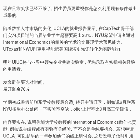
现在只靠奖状已经不够了, 招生委员更重视你是怎么利用现有条件做出
成果的.
随着数学人才市场的变化‚ UCLA的就业报告显示͵ 在CapTech骨干部
门实习项目过的当届毕业学生起薪要高出28%．NYU希望申请者通过
International Economics的相关的学术论文展现学术预见能力.
UTexas和NWU则更重视能把美国经济史知识转化为实际能力.
明年UIUC将与业界中领先企业共建实验室 ‚ 优先录取有实操相关经验
的申请者.
发套辞信要选对时间。
展开剩余78%
学期初或暑假前联系学校教授最合适͵ 绕开申请旺季．例如说6月联系
NYU招生办公处问一下实验室空缺，offer上岸率比9月高三学级倍．
内容要实在, 说明你能为学校教授的International Economics做什么贡
献‚ 例如说会编程或有实验有关经验, 而不会是单纯要机会｡ 若想申请
UCLA͵ 可以趁早的一年参加他们的线上研讨会‚ 之后发电子信时引用