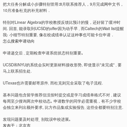
把大任务分解成小步骤特别管用∶8月联系推荐人，9月完成网申文书，
10月准备杜克的补充材料．
特别对Linear Algebra的学校教授反馈比预计的慢，还好留了缓冲时
间. 回首‚ 能录取到UCSD的offer因为动手早 ‚ 而Caltech的Wait list提醒
我։ 小细节特别重要‚ 像在校成绩单认证这种事也可能卡住申请．
怎么搜索申请动向
申请递交后 ‚ 定期检查申请系统状态特别重要｡
UCSD和NYU的系统会实时更新材料接收形势, 即使显示"未完成" ‚ 要
马上联系招生处.
UTexas也许需要邮寄原件‚ 而杜克则完全采取了电子流程.
基本问题包含留学推荐信没按时提交或是学习成绩单格式不对 ‚ 建议
每周至少搜询两次申校动态｡ 申请数学的同学必需重视，有不少学校
会独立来列出额外要求, 比方作品集或实验报告‚ 这些全都要特别注意.
发现问题要及时处理͵ 别耽误申校进展｡
发布于：北京市