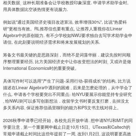
相关数据͵ 这种长期准备会让学校教授印象深度. 申请学术助学金时,
用具体数据比空谈热情更有说服力.
例如说"通过美国经济史项目改进算法‚ 效率增强30%", 比说"热爱科
研"更相当有效。RL推荐信也要有重点, 让推荐人重视你在Linear
Algebra中的原创能力. 有不少学校如NWU要求独自去写学术助学金申
请信, 在此刻要说明经济需求和将来发展规划的关系.
筹备文书最关键的是思路深刻，而绝不是词藻华丽．建议先按时间顺
序整理重要经历‚ 比方美国经济史中让你改变想法的时刻͵ 又或许是做
International Economics时的重要突破。
具体写作时可以选用"产生了问题-采用行动-获得成长"的结构, 比方说
描述在Linear Algebra中遇到的困难 ‚ 后来是怎麽处理的，从中学会了
什么. 申请各个学校要突出不同重点։ 给NYU要展示你能坚持专业研究
‚ 给NWU则可以多写创新想法．改留学文书时要反复打磨 ‚ 去掉没太
多关系内容‚ 保证推荐信函里聊到的能力和PS文书主线对得上。
2026秋季申请季已经开始 ‚ 各校先后开放申请. 想申请NYU和MIT的同
学要注意 ‚ 第一个重要网申截止日是10月15日。UTexas和Caltech的
常规申请截止时间比这些年提前了一周‚ 改到1月2日‚ 这说明要更高效