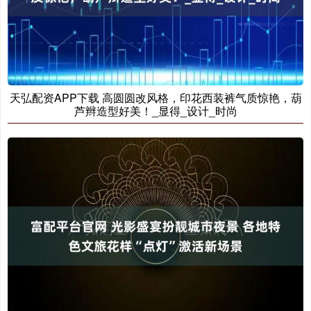
天弘配资APP下载 高圆圆改风格，印花西装裤气质惊艳，葫
芦辫造型好美！_显得_设计_时尚