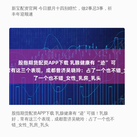
新宝配资官网 今日腊月十四别瞎忙，做2事忌3事，祈
丰年迎顺遂
股指期货配资APP下载 乳腺健康有 “迹” 可循！乳腺
好，常有这三个表现，成都普济吴晓玲：占了一个也不
错_女性_乳房_乳头