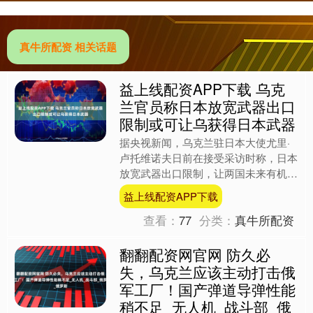
真牛所配资 相关话题
益上线配资APP下载 乌克
兰官员称日本放宽武器出口
限制或可让乌获得日本武器
据央视新闻，乌克兰驻日本大使尤里·
卢托维诺夫日前在接受采访时称，日本
放宽武器出口限制，让两国未来有机会
就日本向乌克兰出口军事装备举行对
益上线配资APP下载
话。卢托维诺夫称，“印太地....
查看：
77
分类：
真牛所配资
翻翻配资网官网 防久必
失，乌克兰应该主动打击俄
军工厂！国产弹道导弹性能
稍不足_无人机_战斗部_俄