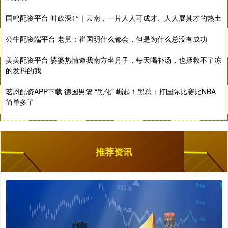
国鸣配资平台 时政深1°｜云南，一片人人可成才、人人展其才的热土
公牛配资端平台 老舅：崔国明什么都会，但是为什么总没有成功
美美配资平台 婆婆热情邀我南方坐月子，每天喝补汤，也拯救不了冻
的发抖的我
茗恩配资APP下载 德国男篮 “黑化” 崛起！黑总：打国际比赛比NBA
简单多了
推荐资讯