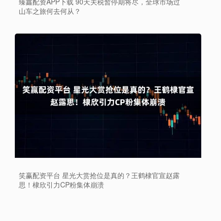
臻鑫配资APP下载 90天关税暂停期将尽，全球市场过
山车之旅何去何从？
笑赢配资平台 星光大赏抢位是真的？王鹤棣官宣赵露
思！棣欣引力CP粉集体崩溃