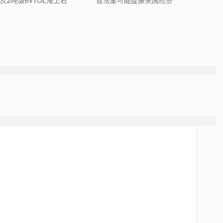
次2吨级eVTOL海上石
普法案可能提振美国经济