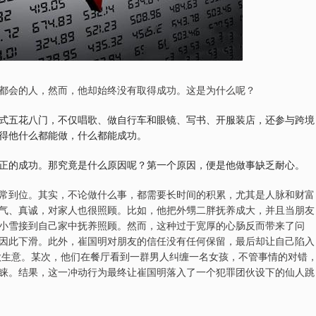
都会的人，然而，他却始终没有取得成功。这是为什么呢？
式五花八门，不仅唱歌、做自行车和眼镜、写书、开服装店，还参与跨境
得他什么都能做，什么都能成功。
正的成功。那究竟是什么原因呢？第一个原因，便是他做事缺乏耐心。
常到位。其实，不论做什么事，都需要长时间的积累，尤其是人脉和财富
气、真诚，对家人也很照顾。比如，他把外甥二胖抚养成大，并且当朋友
小雪接到自己家中抚养照顾。然而，这种过于宽厚的心肠反而带来了问
因此下滑。此外，崔国明对朋友的信任没有任何保留，最后却让自己陷入
做生意。某次，他们在餐厅看到一群男人纠缠一名女孩，不管事情的对错
睐。结果，这一冲动行为最终让崔国明落入了一个犯罪团伙设下的仙人跳