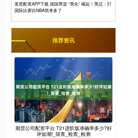
茗恩配资APP下载 德国男篮 “黑化” 崛起！黑总：打
国际比赛比NBA简单多了
推荐资讯
期货公司配资平台 T21进阶版准确率多少?好
评如潮!_筛查_检查_检测