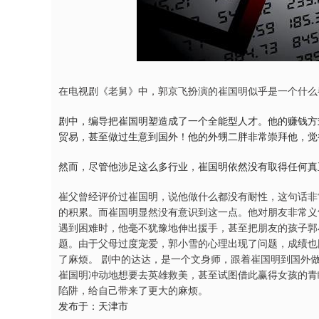
在电视剧《老舅》中，郭京飞扮演的崔国明似乎是一个什么
剧中，编导把崔国明塑造成了一个全能型人才。他的赚钱方
贸易，甚至做过生意到国外！他的外甥二胖非常崇拜他，觉
然而，尽管他涉足这么多行业，崔国明依然没有取得任何真
崔父曾经评价过崔国明，说他做什么都没有耐性，这句话非
的积累。而崔国明显然没有意识到这一点。他对朋友非常义
遇到困难时，他毫不犹豫地伸出援手，甚至把朋友的孩子郭
题。由于父母过度宠爱，郭小雪的心理出现了问题，成绩也
了麻烦。 剧中的达达，是一个文身师，跟着崔国明到国外
崔国明冲动地想要去英雄救美，甚至试图借此赢得女孩的青
陷阱，给自己带来了更大的麻烦。
发布于：天津市