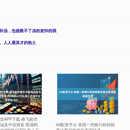
喝补汤，也拯救不了冻的发抖的我
才、人人展其才的热土
货APP下载 峰飞航空
油及中信海直 凯瑞鸥
68配资平台 美国一些银行称特朗