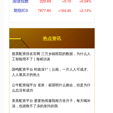
国债指数
229.69
+0.10
+0.04%
期指IC0
7877.80
+164.40
+2.13%
热点资讯
股票配资排名官网 三万乡镇医院的数据，为什么人
工智能用不了 | 海斌访谈
国鸣配资平台 时政深1°｜云南，一片人人可成才、
人人展其才的热土
公牛配资端平台 老舅：崔国明什么都会，但是为什
么总没有成功
，
美美配资平台 婆婆热情邀我南方坐月子，每天喝补
汤，也拯救不了冻的发抖的我