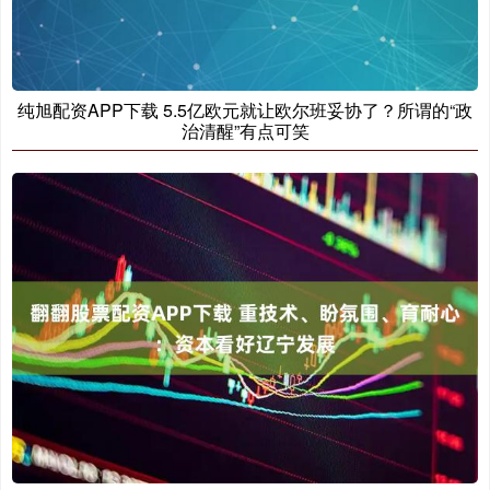
纯旭配资APP下载 5.5亿欧元就让欧尔班妥协了？所谓的“政
治清醒”有点可笑