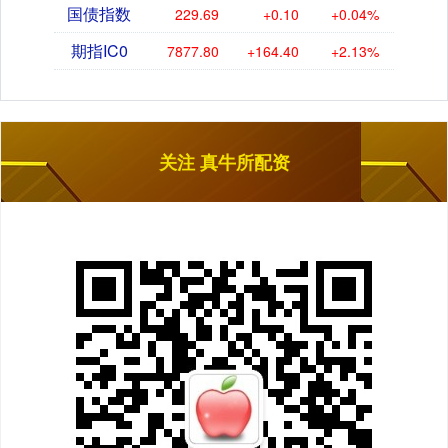
国债指数
229.69
+0.10
+0.04%
期指IC0
7877.80
+164.40
+2.13%
关注 真牛所配资