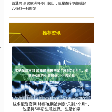
益通网 男篮欧洲杯冷门频出，巨星翻车弱旅崛起，
八强战一触即发
推荐资讯
弘
炫多配资官网 肺癌晚期被判定“只剩7个月”，
他坚持5年后生意照做、生活如常