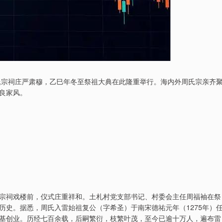
周氏宗祠庄严肃穆，乙巳年冬至祭祖大典在此隆重举行。海内外周氏宗亲齐
良家风。
宗祠戏楼前，仪式庄重祥和。土札村党支部书记、村委会主任周福袖在祭
历史。据悉，周氏入雷始祖复公（字希圣）于南宋德祐元年（1275年）
基创业。历经七百余载，后嗣繁衍，枝繁叶茂，至今已逾十万人，遍布雷