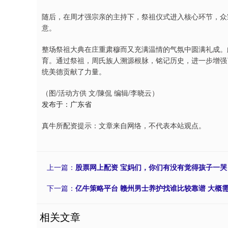
随后，在周才强宗亲的主持下，祭祖仪式进入核心环节，众
意。
整场祭祖大典在庄重肃穆而又充满温情的气氛中圆满礼成。
育。通过祭祖，周氏族人溯源根脉，铭记历史，进一步增强
统美德贡献了力量。
（图/活动方供 文/陳侃 编辑/李晓云）
发布于：广东省
真牛所配资提示：文章来自网络，不代表本站观点。
上一篇：
股票网上配资 宝妈们，你们有没有觉得孩子一
下一篇：
亿牛策略平台 赣州男士养护找谁比较靠谱 大概
相关文章