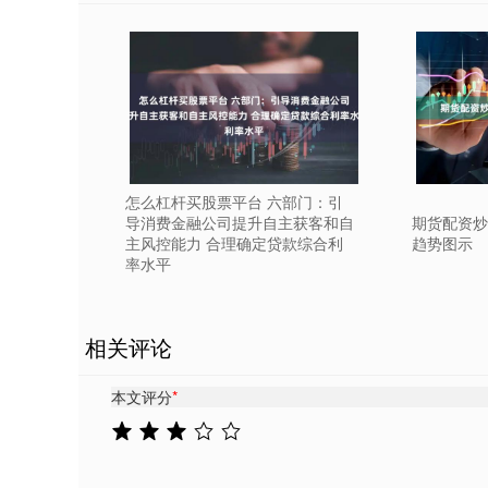
怎么杠杆买股票平台 六部门：引
导消费金融公司提升自主获客和自
期货配资炒
主风控能力 合理确定贷款综合利
趋势图示
率水平
相关评论
本文评分
*