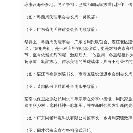
琼廉及海外多地。冬至祭祖，已成为周氏家族世代恪守、传
（图：粤西周氏理事会会长周一灵致辞）
（图：广东省周氏联谊会会长周颐致辞）
祭典上，粤西周氏理事会、广东省周氏联谊会、湛江老区建
出：“祭祀先祖，是一种庄严的纪念仪式，更是对祖先崇高
节，至今依然光辉闪耀，激励后人。”他强调，冬至祭祖作
扬孝道、凝聚族心、传承美德的关键载体，具有不可替代的
（图：湛江市委原副秘书长、市老区建设促进乡会副会长周
（图：某部队保卫处原处长周永平致辞）
某部队保卫处原处长周永平等宗亲在分享中感慨，周氏家族
建美丽乡村，这种精神一脉相承，并在新时代焕发出新的光
（图：广东同畅环境科技有限公司监事长、乡贤周荣臻致辞
（图：周才强宗亲宣布祭祖仪式开始）