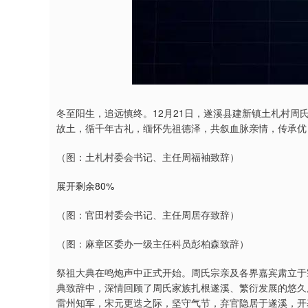
冬至阳生，追远慎终。12月21日，遂溪县建新镇土札村
故土，循千年古礼，缅怀先祖德泽，共叙血脉亲情，传承优
（图：土札村委会书记、主任周福袖致辞）
展开剩余80%
（图：官田村委会书记、主任周居存致辞）
（图：麻章区委办一级主任科员彭柏森致辞）
祭祖大典在鸣炮声中正式开始。周氏宗亲及各界嘉宾肃立于
典致辞中，深情回顾了周氏家族扎根遂溪、繁衍发展的悠久
雷州知军，宋元更迭之际，坚守气节，弃官隐居于遂溪，开