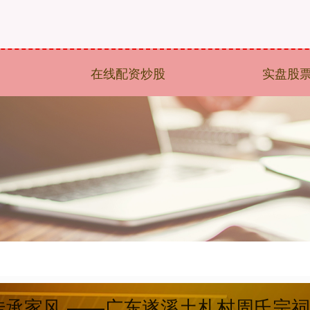
在线配资炒股
实盘股
 传承家风 ——广东遂溪土札村周氏宗祠