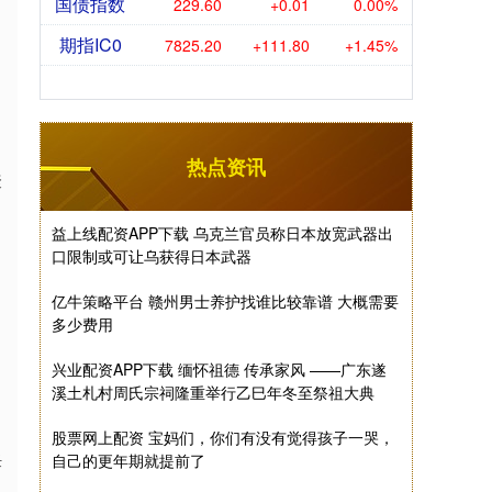
国债指数
229.60
+0.01
0.00%
期指IC0
7825.20
+111.80
+1.45%
热点资讯
聚
益上线配资APP下载 乌克兰官员称日本放宽武器出
口限制或可让乌获得日本武器
亿牛策略平台 赣州男士养护找谁比较靠谱 大概需要
多少费用
兴业配资APP下载 缅怀祖德 传承家风 ——广东遂
溪土札村周氏宗祠隆重举行乙巳年冬至祭祖大典
股票网上配资 宝妈们，你们有没有觉得孩子一哭，
任
自己的更年期就提前了